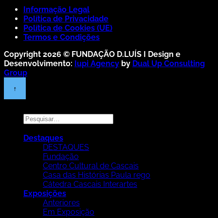
Informação Legal
Política de Privacidade
Política de Cookies (UE)
Termos e Condições
Copyright 2026 ©
FUNDAÇÃO D.LUÍS I
Design e
Desenvolvimento:
Iupi Agency
by
Dual Up Consulting
Group
Pesquisar
por:
Destaques
DESTAQUES
Fundação
Centro Cultural de Cascais
Casa das Histórias Paula rego
Cátedra Cascais Interartes
Exposições
Anteriores
Em Exposição