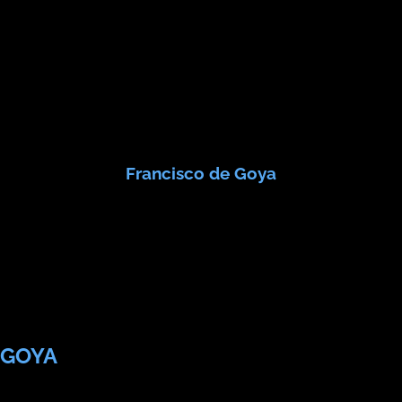
que quiserem aprendê-las, sem os oprimir […]
Francisco de Goya
GOYA
Testemunho do Seu Tempo