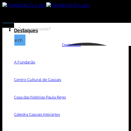
Skip
to
content
Destaques
Search
Destaques
A Fundação
Centro Cultural de Cascais
Casa das histórias Paula Rego
Cátedra Cascais Interartes