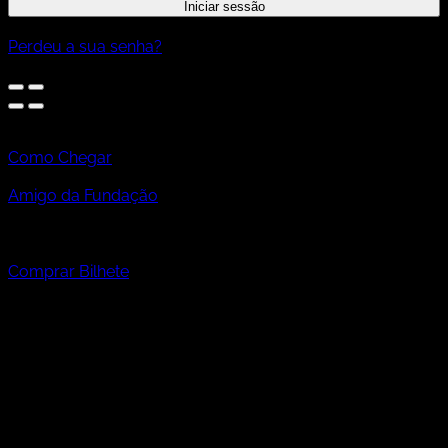
Iniciar sessão
Perdeu a sua senha?
Centro Cultural de Cascais,
piso 0 e 1
Como Chegar
23 Abr » 9 Jul '23
Amigo da Fundação
De terça a domingo
das 10h às 18h
última entrada ás 17h40
Comprar Bilhete