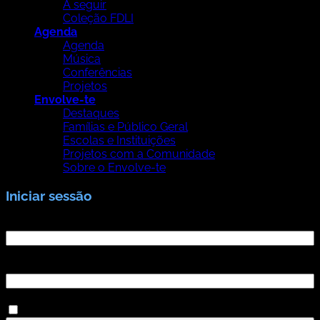
A seguir
Coleção FDLI
Agenda
Agenda
Música
Conferências
Projetos
Envolve-te
Destaques
Famílias e Público Geral
Escolas e Instituições
Projetos com a Comunidade
Sobre o Envolve-te
Iniciar sessão
Nome de utilizador ou email
*
Senha
*
Manter sessão