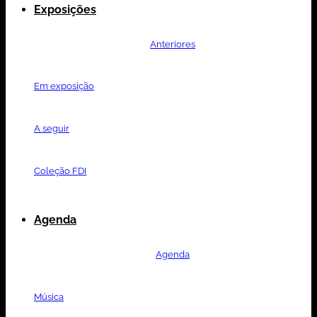
Exposições
Anteriores
Em exposição
A seguir
Coleção FDI
Agenda
Agenda
Música