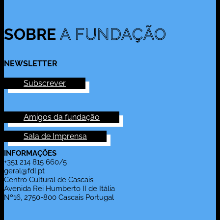
SOBRE
A FUNDAÇÃO
NEWSLETTER
Subscrever
Amigos da fundação
Sala de Imprensa
INFORMAÇÕES
+351 214 815 660/5
geral@fdl.pt
Centro Cultural de Cascais
Avenida Rei Humberto II de Itália
Nº16, 2750-800 Cascais Portugal