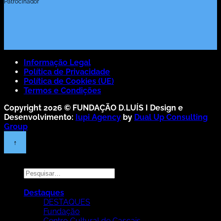
Patrocinador
Informação Legal
Política de Privacidade
Política de Cookies (UE)
Termos e Condições
Copyright 2026 ©
FUNDAÇÃO D.LUÍS I
Design e
Desenvolvimento:
Iupi Agency
by
Dual Up Consulting
Group
Pesquisar
por:
Destaques
DESTAQUES
Fundação
Centro Cultural de Cascais