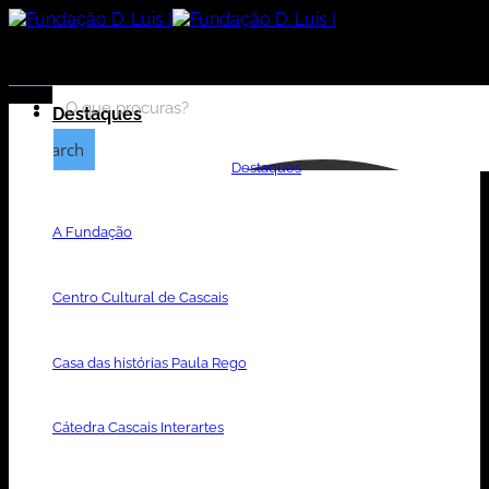
Skip
to
content
Destaques
Search
Destaques
A Fundação
Centro Cultural de Cascais
Casa das histórias Paula Rego
Cátedra Cascais Interartes