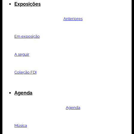
Exposições
Anteriores
Em exposição
A seguir
Coleção FDI
Agenda
Agenda
Música