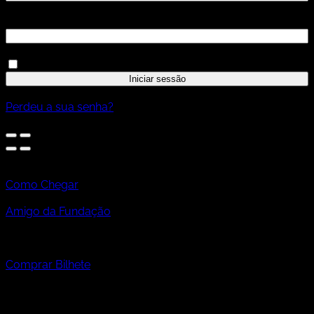
Senha
*
Manter sessão
Iniciar sessão
Perdeu a sua senha?
Casa das Histórias
Paula Rego
Como Chegar
31 Out » 2 Nov '25
Amigo da Fundação
De terça a domingo
das 10h às 18h
Última entrada às 17h40
Comprar Bilhete